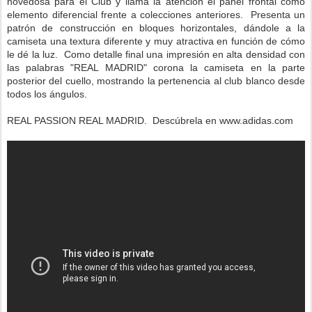
novedosa para el Club y llama la atención el panel frontal como
elemento diferencial frente a colecciones anteriores. Presenta un
patrón de construcción en bloques horizontales, dándole a la
camiseta una textura diferente y muy atractiva en función de cómo
le dé la luz. Como detalle final una impresión en alta densidad con
las palabras "REAL MADRID" corona la camiseta en la parte
posterior del cuello, mostrando la pertenencia al club blanco desde
todos los ángulos.
REAL PASSION REAL MADRID. Descúbrela en www.adidas.com