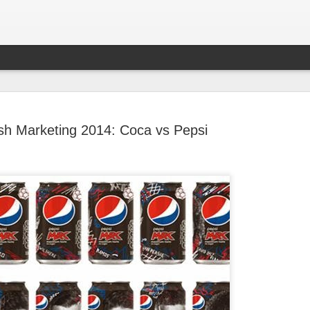
h Marketing 2014: Coca vs Pepsi
3 puntos p
DEC
compromiso
24
fans
El 2019 fue el duodécimo a
tiempo, el número de parti
de estadios se expandió d
contrato de 10 años con el
Tottenham Hotspur.
Encima de todo, el fútbol 