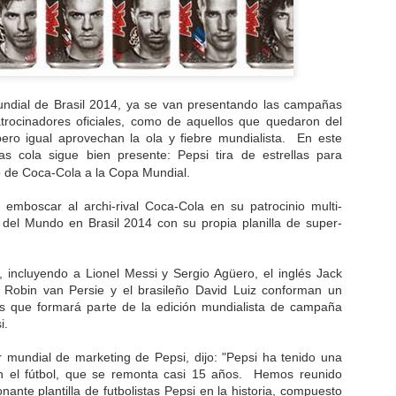
de más rápido crecimiento 
fanáticos han asistido a los
¿Cuál fue el factor clave d
enfoque de la NFL en maxim
de los fanáticos.
undial de Brasil 2014, ya se van presentando las campañas
patrocinadores oficiales, como de aquellos que quedaron del
pero igual aprovechan la ola y fiebre mundialista. En este
as cola sigue bien presente: Pepsi tira de estrellas para
o de Coca-Cola a la Copa Mundial.
 emboscar al archi-rival Coca-Cola en su patrocinio multi-
 del Mundo en Brasil 2014 con su propia planilla de super-
s, incluyendo a Lionel Messi y Sergio Agüero, el inglés Jack
s Robin van Persie y el brasileño David Luiz conforman un
 que formará parte de la edición mundialista de campaña
i.
tor mundial de marketing de Pepsi, dijo: "Pepsi ha tenido una
Las OTT deben ser
Balancear
DEC
NOV
n el fútbol, que se remonta casi 15 años. Hemos reunido
más como Uber
modernización y
3
26
ante plantilla de futbolistas Pepsi en la historia, compuesto
tradición
Craig Hepburn, jefe de