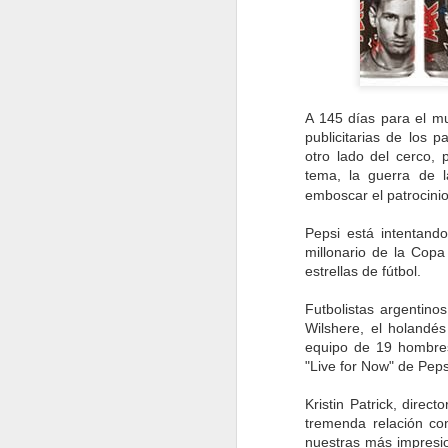
A 145 días para el m
publicitarias de los 
otro lado del cerco, 
tema, la guerra de l
emboscar el patrocini
Pepsi está intentando
millonario de la Copa
estrellas de fútbol.
Futbolistas argentino
Wilshere, el holandé
equipo de 19 hombres
"Live for Now" de Peps
Kristin Patrick, direc
Experiencia LaLiga:
DEC
tremenda relación co
campaña de
15
influencers
nuestras más impresion