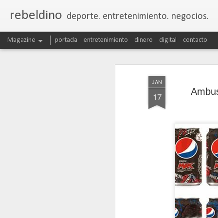
rebeldino
deporte. entretenimiento. negocios.
Magazine
portada
entretenimiento
dinero
digital
contacto
JAN
Ambus
17