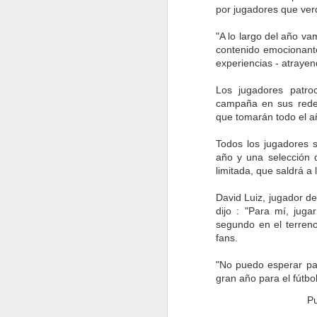
por jugadores que ver
Al crear contenido para varios
días, LaLiga está teniendo un
impacto tangible en las audiencias
"A lo largo del año va
y seguidores globales. La
contenido emocionante
iniciativa es considerada única por
experiencias - atraye
los socios de transmisión global
que participan.
Los jugadores patro
N
Abarcando canales tradicionales y
campaña en sus redes
digitales, los influencers han
que tomarán todo el a
dejado una gran marca en los
pr
medios en los últimos años,
d
convirtiéndose en celebridades
Todos los jugadores s
por derecho propio.
año y una selección 
Si
m
limitada, que saldrá a 
cr
d
David Luiz, jugador de
dijo : "Para mí, jug
segundo en el terreno
fans.
N
"No puedo esperar par
gran año para el fútbol
mi
a 
P
re