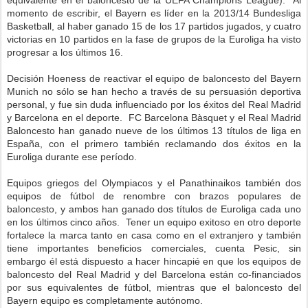
equivalente en el baloncesto de la UEFA Champions League). Al
momento de escribir, el Bayern es líder en la 2013/14 Bundesliga
Basketball, al haber ganado 15 de los 17 partidos jugados, y cuatro
victorias en 10 partidos en la fase de grupos de la Euroliga ha visto
progresar a los últimos 16.
Decisión Hoeness de reactivar el equipo de baloncesto del Bayern
Munich no sólo se han hecho a través de su persuasión deportiva
personal, y fue sin duda influenciado por los éxitos del Real Madrid
y Barcelona en el deporte. FC Barcelona Bàsquet y el Real Madrid
Baloncesto han ganado nueve de los últimos 13 títulos de liga en
España, con el primero también reclamando dos éxitos en la
Euroliga durante ese período.
Equipos griegos del Olympiacos y el Panathinaikos también dos
equipos de fútbol de renombre con brazos populares de
baloncesto, y ambos han ganado dos títulos de Euroliga cada uno
en los últimos cinco años. Tener un equipo exitoso en otro deporte
fortalece la marca tanto en casa como en el extranjero y también
tiene importantes beneficios comerciales, cuenta Pesic, sin
embargo él está dispuesto a hacer hincapié en que los equipos de
baloncesto del Real Madrid y del Barcelona están co-financiados
por sus equivalentes de fútbol, ​​mientras que el baloncesto del
Bayern equipo es completamente autónomo.