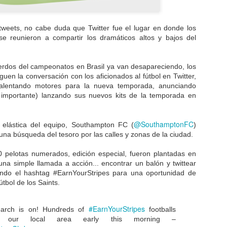
de más rápido crecimiento 
fanáticos han asistido a los
¿Cuál fue el factor clave d
weets, no cabe duda que Twitter fue el lugar en donde los
enfoque de la NFL en maxim
 se reunieron a compartir los dramáticos altos y bajos del
de los fanáticos.
erdos del campeonatos en Brasil ya van desapareciendo, los
iguen la conversación con los aficionados al fútbol en Twitter,
lentando motores para la nueva temporada, anunciando
 importante) lanzando sus nuevos kits de la temporada en
@SouthamptonFC
 elástica del equipo, Southampton FC (
)
una búsqueda del tesoro por las calles y zonas de la ciudad.
 pelotas numerados, edición especial, fueron plantadas en
una simple llamada a acción... encontrar un balón y twittear
sando el hashtag #EarnYourStripes para una oportunidad de
útbol de los Saints.
Las OTT deben ser
Balancear
DEC
NOV
#EarnYourStripes
arch is on! Hundreds of
footballs
más como Uber
modernización y
3
26
n our local area early this morning –
tradición
Craig Hepburn, jefe de