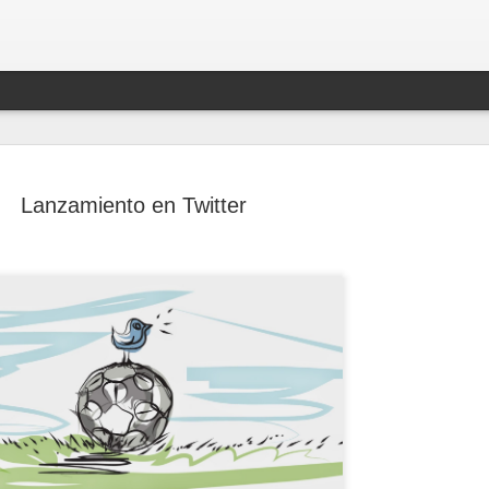
Lanzamiento en Twitter
3 puntos p
DEC
compromiso
24
fans
El 2019 fue el duodécimo a
tiempo, el número de parti
de estadios se expandió d
contrato de 10 años con el
Tottenham Hotspur.
Encima de todo, el fútbol 