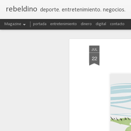
rebeldino
deporte. entretenimiento. negocios.
Magazine
portada
entretenimiento
dinero
digital
contacto
JUL
22