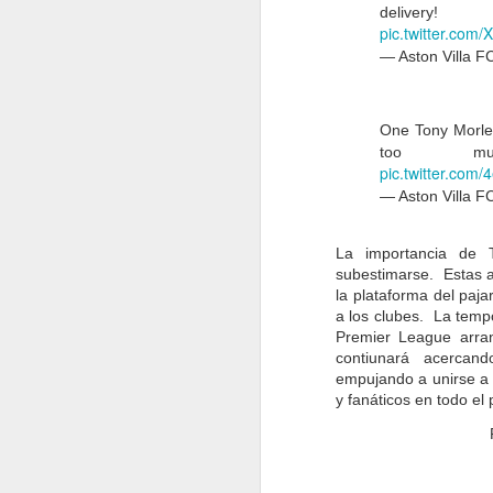
la
delivery
pic.twitter.com
Co
ar
— Aston Villa F
One Tony Morle
too 
O
pic.twitter.co
— Aston Villa F
El
a 
La importancia de 
la
subestimarse. Estas a
L
la plataforma del paja
a los clubes. La temp
Premier League arra
contiunará acercand
empujando a unirse a 
y fanáticos en todo el 
S
an
n