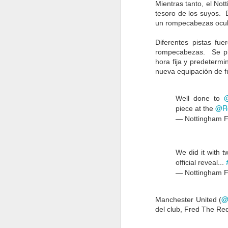
Mientras tanto, el Not
Un
tesoro de los suyos. 
R
un rompecabezas ocul
U
Diferentes pistas fue
rompecabezas. Se pid
hora fija y predeterm
O
nueva equipación de fú
so
@
Well done to
at
@Ro
piece at the
U
— Nottingham F
El
lo
We did it with t
official reveal...
— Nottingham F
O
@
Manchester United (
del club, Fred The Red
de
c
la