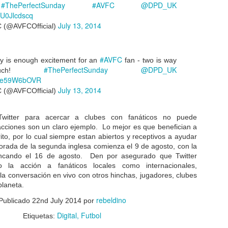
s redes sociales de sus jugadores.
#ThePerfectSunday
#AVFC
@DPD_UK
!
/XU0Jlcdscq
n el inicio de su primer temporada, la Premier Lacrosse League (PLL)
July 13, 2014
mó un plan de contenido clave para construir una base de fanáticos.
C (@AVFCOfficial)
#AVFC
y is enough excitement for an
fan - two is way
#ThePerfectSunday
@DPD_UK
much!
Liverpool FC invertirá US$20 millones en tecnología
CT
m/4e59W6bOVR
1
Liverpool Football Club está invirtiendo US$20 millones en
July 13, 2014
C (@AVFCOfficial)
tecnología para mejorar la experiencia de los fanáticos.
 CEO del club, Peter Moore, dijo que la tecnología era vital para llegar
su audiencia global de 771 millones de personas y reveló detalles de
Twitter para acercar a clubes con fanáticos no puede
 inversión en el lanzamiento de una nueva iniciativa de "Marca
cciones son un claro ejemplo. Lo mejor es que benefician a
iverpool" que se puede comunicar al mundo.
rito, por lo cual siempre estan abiertos y receptivos a ayudar
orada de la segunda inglesa comienza el 9 de agosto, con la
ncando el 16 de agosto. Den por asegurado que Twitter
o la acción a fanáticos locales como internacionales,
la conversación en vivo con otros hinchas, jugadores, clubes
planeta.
Cómo los clubes de fútbol pueden usar bien las redes
EP
sociales y cómo evitar un desastre
rebeldino
24
Publicado
22nd July 2014
por
El verano. Una época del año en que se lanzan nuevos kits, se
Digital
Futbol
Etiquetas:
uncian nuevos fichajes y los clubes de fútbol se preparan para la
ueva temporada, éste es el momento en que los fanáticos comienzan