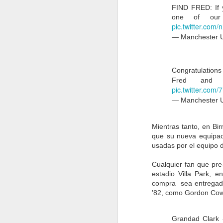
si
FIND FRED: If 
one of our 
Co
pic.twitter.com
st
— Manchester 
Congratulations
O
Fred and
pic.twitter.co
ju
— Manchester 
A
de
o
Mientras tanto, en Bir
un
que su nueva equipac
da
usadas por el equipo
Cualquier fan que pre
estadio Villa Park, e
compra sea entregada 
O
'82, como Gordon Cow
Pe
c
Grandad Clark -