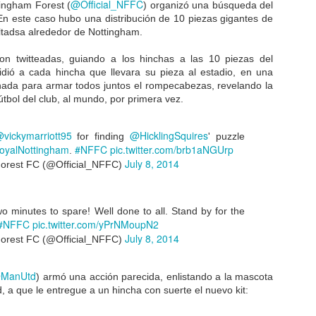
@Official_NFFC
tingham Forest (
) organizó una búsqueda del
 informe reciente de Business Insider concluyó que Cristiano
En este caso hubo una distribución de 10 piezas gigantes de
onaldo gana más en Instagram que por su salario en la Juventus,
tadsa alrededor de Nottingham.
S$47 millones y US$34 millones, respectivamente.
ron twitteadas, guiando a los hinchas a las 10 piezas del
ió a cada hincha que llevara su pieza al estadio, en una
inada para armar todos juntos el rompecabezas, revelando la
Man City busca influencers para aumentar asistencia
CT
tbol del club, al mundo, por primera vez.
29
El campeón de fútbol inglés Manchester City ha publicado un
anuncio en Tribe, la plataforma de marketing de influencers,
licitando publicaciones en las redes sociales que muestren la
vickymarriott95
@HicklingSquires
for finding
' puzzle
mósfera y la emoción del estadio Etihad durante los partidos de la
yalNottingham
#NFFC
pic.twitter.com/brb1aNGUrp
.
EFA Champions League.
July 8, 2014
orest FC (@Official_NFFC)
 club busca obtener apoyo para sus partidos de la fase de grupos de
cal durante la competencia de fútbol de élite de Europa.
wo minutes to spare! Well done to all. Stand by for the
#NFFC
pic.twitter.com/yPrNMoupN2
July 8, 2014
orest FC (@Official_NFFC)
Qué funciona en los servicios de streaming
CT
22
Mayor oferta | Una gran parte es la elección ilimitada para los
ManUtd
) armó una acción parecida, enlistando a la mascota
suscriptores. Están contados los días en que un planificador
, a que le entregue a un hincha con suerte el nuevo kit:
cide qué partidos se transmiten en vivo en un número limitado de
anales permanentes. Ahora se puede mostrar cada evento en vivo,
s regulaciones lo permiten, con "canales" lanzando y cerrando con el