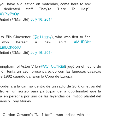
lbato. No hay límites cuando se trata de digital.
you have a question on matchday, come here to ask
dedicated staff. They’re “Here To Help”.
mpetencia | Hoy parece que todos tienen su propio servicio de
/nXYPi2P9Oy
reaming (OTT y/o App) o están por lanzar.
July 16, 2014
United (@ManUtd)
@g11ggsy
Amazon innova en transmisiones de la NFL
 to Ella Glaesener (
), who was first to find
CT
#MUFCkit
15
 won herself a new shirt.
Amazon reveló una serie de características nuevas para las
transmisiones de fútbol americano (NFL) para los partidos del
m/7EmLQhdcgG
eves por la noche.
July 16, 2014
United (@ManUtd)
hora, en el segundo año de su acuerdo de US$130 millones por
rechos globales de los partidos del jueves con la NFL, la plataforma
@AVFCOfficial
ver-the-top (OTT) Amazon Prime Video está ofreciendo a los fanáticos
mingham, el Aston Villa (
) jugó en el hecho de
a nuevos expertos en los relatos y análisis de las jugadas, acceso a
ión tenía un asombroso parecido con las famosas casacas
tos en vivo y un sistema simplificado experiencia visual.
 de 1982 cuando ganaron la Copa de Europa.
-ordenara la camisa dentro de un radio de 20 kilómetros del
ntró en un sorteo para participar de la oportunidad que la
Cómo la Premier Lacrosse League usa las redes
en persona por uno de las leyendas del mítico plantel del
CT
sociales de jugadores para atraer fanáticos
ans o Tony Morley.
8
La Premier Lacrosse League acaba de llenar su primer estadio.
ro, ¿cómo hace una nueva liga para llenar las tribunas, tras solo
uatro partidos en una temporada inaugural? Aprovechando el poder de
 Gordon Cowans's "No.1 fan" - was thrilled with the