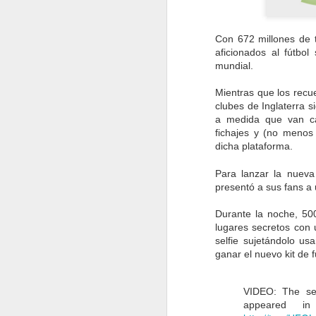
Con 672 millones de t
aficionados al fútbol
mundial.
Mientras que los recu
clubes de Inglaterra s
a medida que van ca
fichajes y (no menos
dicha plataforma.
Para lanzar la nueva
presentó a sus fans a 
Durante la noche, 500
lugares secretos con 
selfie sujetándolo u
ganar el nuevo kit de f
Experiencia LaLiga:
DEC
VIDEO: The se
campaña de
15
appeared i
influencers